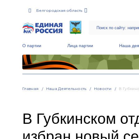
Белгородская область
О партии
Лица партии
Наша дея
Местные общественные приемные Партии
Руководитель Региональной обще
Народная программа «Единой России»
Главная
Наша Деятельность
Новости
В Губкин
В Губкинском от
избран новый се