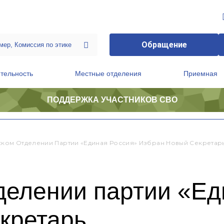
Обращение
тельность
Местные отделения
Приемная
ПОДДЕРЖКА УЧАСТНИКОВ СВО
ственной приемной Председателя Партии
Президиум регионального политического совета
ском Отделении Партии «Единая Россия» Избран Новый Секретар
делении партии «Ед
кретарь