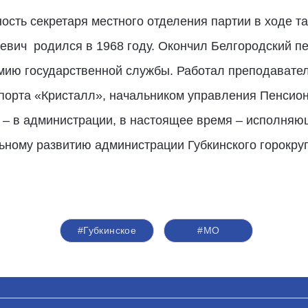
сть секретаря местного отделения партии в ходе т
евич родился в 1968 году. Окончил Белгородский пе
ию государственной службы. Работал преподавател
порта «Кристалл», начальником управления Пенсионн
а – в администрации, в настоящее время – исполня
ному развитию администрации Губкинского горокруг
#Губкинское
#МО