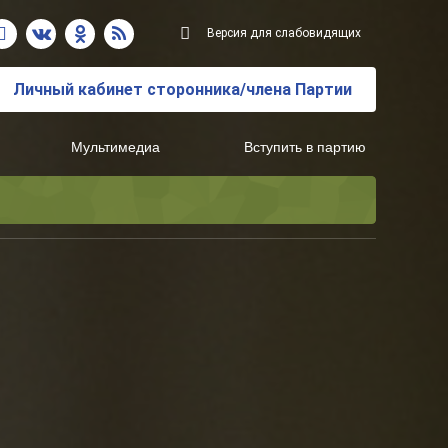
Версия для слабовидящих
Личный кабинет сторонника/члена Партии
Мультимедиа
Вступить в партию
Региональный исполнительный комитет