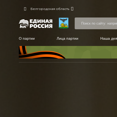
Белгородская область
О партии
Лица партии
Наша дея
Местные общественные приемные Партии
Руководитель Региональной обще
Народная программа «Единой России»