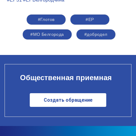
#Глотов
#ЕР
#МО Белгорода
#добродел
Общественная приемная
Создать обращение