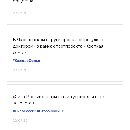
общества
29.07.26
В Яковлевском округе прошла «Прогулка с
доктором» в рамках партпроекта «Крепкая
семья»
#КрепкаяСемья
29.07.26
«Сила России»: шахматный турнир для всех
возрастов
#СилаРоссии
#СторонникиЕР
28.07.26