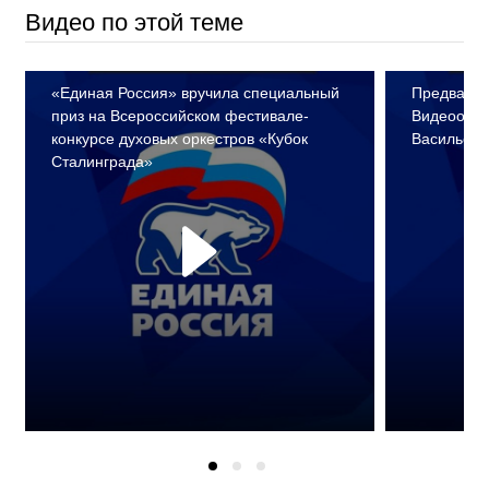
Видео по этой теме
«Единая Россия» вручила специальный
Предварит
приз на Всероссийском фестивале-
Видеообр
конкурсе духовых оркестров «Кубок
Васильеви
Сталинграда»