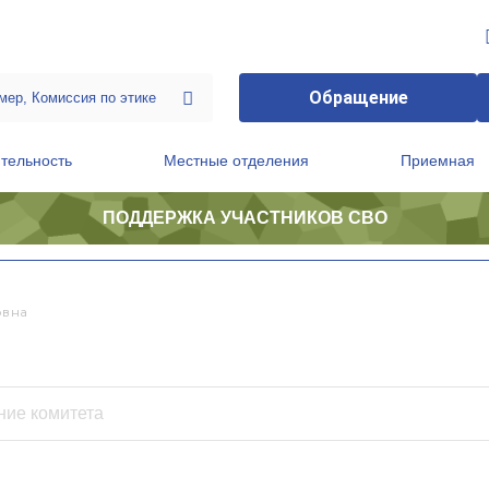
Обращение
тельность
Местные отделения
Приемная
ПОДДЕРЖКА УЧАСТНИКОВ СВО
ственной приемной Председателя Партии
Президиум регионального политического совета
овна