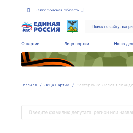
Белгородская область
О партии
Лица партии
Наша дея
Местные общественные приемные Партии
Руководитель Региональной обще
Народная программа «Единой России»
Главная
Лица Партии
Нестеренко Олеся Леонид