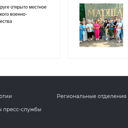
руге открыто местное
кого военно-
щества
ртии
Региональные отделения
ы пресс-службы