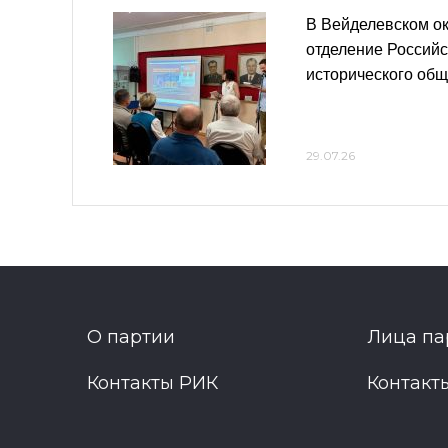
В Вейделевском ок
отделение Российс
исторического об
29.07.26
О партии
Лица па
Контакты РИК
Контакт