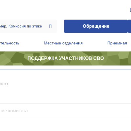
Обращение
тельность
Местные отделения
Приемная
ПОДДЕРЖКА УЧАСТНИКОВ СВО
ственной приемной Председателя Партии
Президиум регионального политического совета
евич