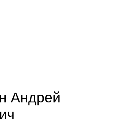
н Андрей
ич