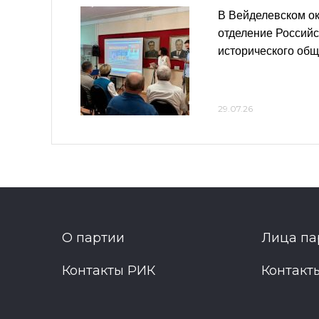
В Вейделевском ок
отделение Российс
исторического об
29.07.26
О партии
Лица па
Контакты РИК
Контакт