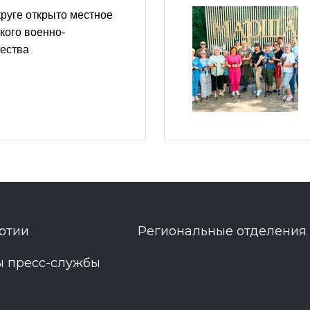
руге открыто местное
кого военно-
щества
ртии
Региональные отделения
ы пресс-службы