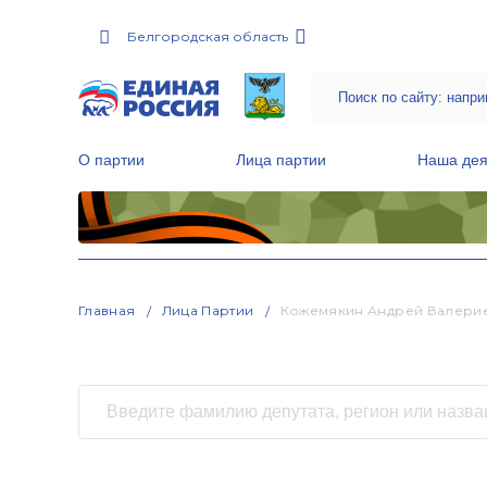
Белгородская область
О партии
Лица партии
Наша дея
Местные общественные приемные Партии
Руководитель Региональной обще
Народная программа «Единой России»
Главная
Лица Партии
Кожемякин Андрей Валери