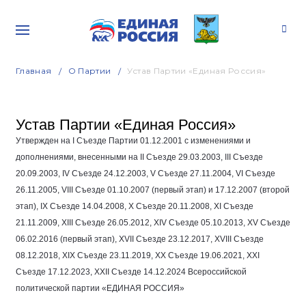
Главная
О Партии
Устав Партии «Единая Россия»
Устав Партии «Единая Россия»
Утвержден на I Съезде Партии
01.12.2001
с изменениями и
дополнениями, внесенными на II Съезде
29.03.2003
, III Съезде
20.09.2003
, IV Съезде
24.12.2003
, V Съезде
27.11.2004
, VI Съезде
26.11.2005
, VIII Съезде
01.10.2007
(первый этап) и
17.12.2007
(второй
этап), IX Съезде
14.04.2008
, Х Съезде
20.11.2008
, ХI Съезде
21.11.2009
, ХIII Съезде
26.05.2012
, ХIV Съезде
05.10.2013
, ХV Съезде
06.02.2016
(первый этап), XVII Съезде
23.12.2017
, XVIII Съезде
08.12.2018
, XIX Съезде
23.11.2019
, XX Съезде
19.06.2021
, XXI
Съезде
17.12.2023
, XXII Съезде
14.12.2024
Всероссийской
политической партии «ЕДИНАЯ РОССИЯ»