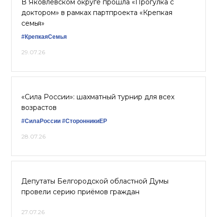
В Яковлевском округе прошла «Прогулка с
доктором» в рамках партпроекта «Крепкая
семья»
#КрепкаяСемья
29.07.26
«Сила России»: шахматный турнир для всех
возрастов
#СилаРоссии
#СторонникиЕР
28.07.26
Депутаты Белгородской областной Думы
провели серию приёмов граждан
27.07.26