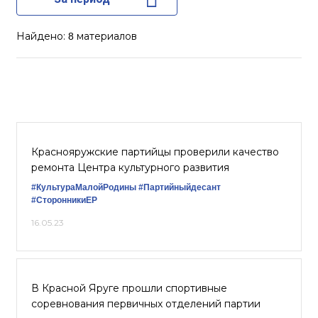
Найдено:
материалов
8
Краснояружские партийцы проверили качество
ремонта Центра культурного развития
#КультураМалойРодины
#Партийныйдесант
#СторонникиЕР
16.05.23
В Красной Яруге прошли спортивные
соревнования первичных отделений партии