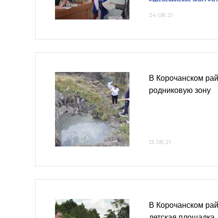
24.08.21
В Корочанском рай
родниковую зону
13.08.21
В Корочанском ра
детская площадка