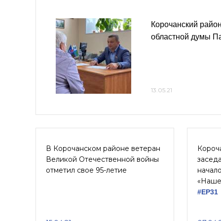
Корочанский район
областной думы П
13.05.21
В Корочанском районе ветеран
Короч
Великой Отечественной войны
засед
отметил свое 95-летие
начало
«Наше 
#ЕР31