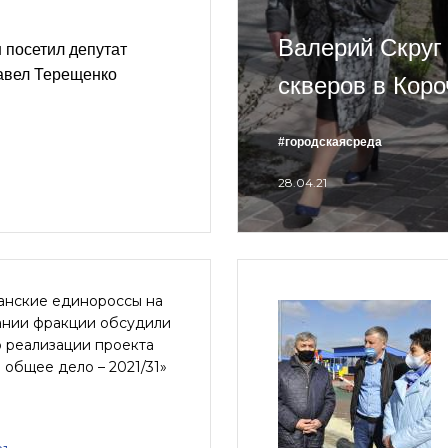
Валерий Скруг
 посетил депутат
авел Терещенко
скверов в Коро
#городскаясреда
28.04.21
анские единороссы на
ании фракции обсудили
 реализации проекта
общее дело – 2021/31»