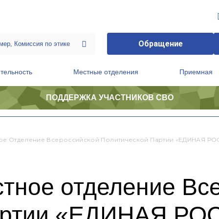
Обращение
тельность
Местные отделения
Приемная
ПОДДЕРЖКА УЧАСТНИКОВ СВО
ственной приемной Председателя Партии
Президиум регионального политического совета
ое Отделение Всероссийской Политической Партии «ЕДИНАЯ РО
стное отделение Вс
партии «ЕДИНАЯ Р