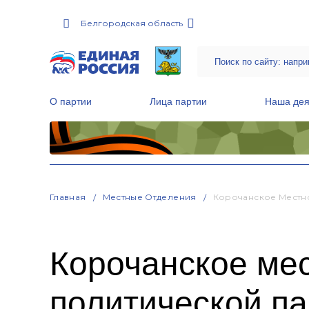
Белгородская область
О партии
Лица партии
Наша дея
Местные общественные приемные Партии
Руководитель Региональной обще
Народная программа «Единой России»
Главная
Местные Отделения
Корочанское Местн
Корочанское ме
политической 