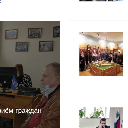
21
риём граждан