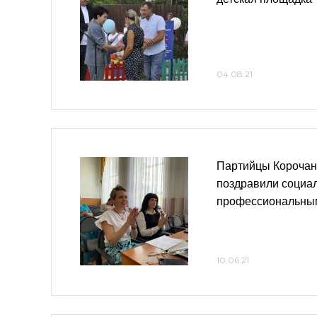
04.08.21
Партийцы Корочан
поздравили социал
профессиональны
10.06.21