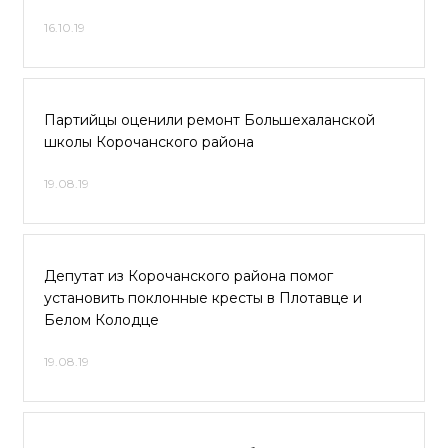
16.10.19
Партийцы оценили ремонт Большехаланской
школы Корочанского района
19.08.19
Депутат из Корочанского района помог
установить поклонные кресты в Плотавце и
Белом Колодце
19.08.19