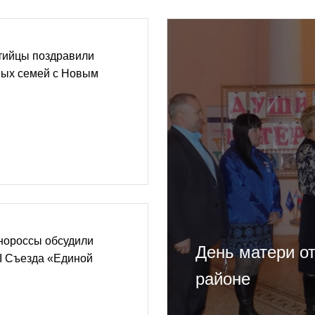
тийцы поздравили
ных семей с Новым
нороссы обсудили
День матери о
II Съезда «Единой
районе