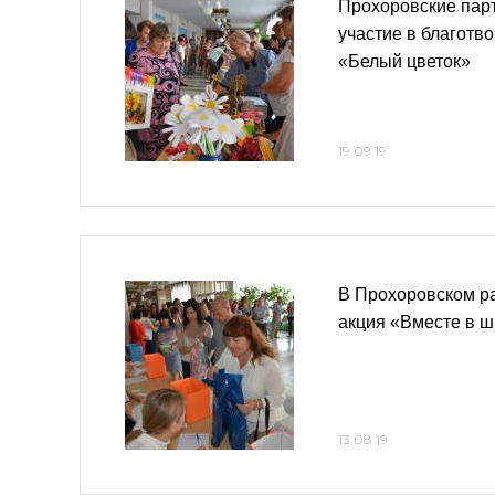
Прохоровские пар
участие в благотв
«Белый цветок»
19.09.19
В Прохоровском р
акция «Вместе в ш
13.08.19