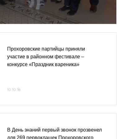
Прохоровские партийцы приняли
участие в районном фестивале –
конкурсе «Праздник вареника»
10.10.18
В День знаний первый звонок прозвенел
для 269 первоклашек Прохоровского