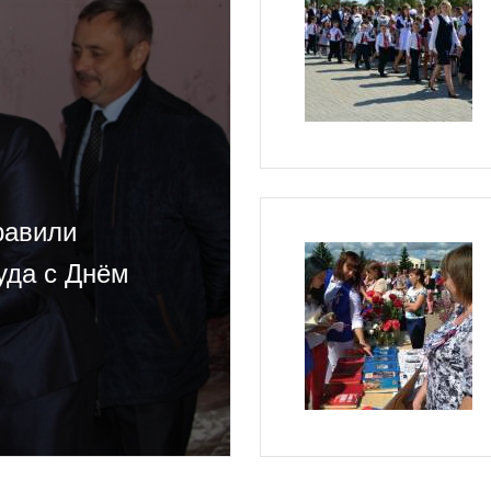
равили
уда с Днём