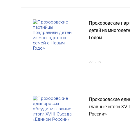
Прохоровские пар
детей из многодет
Годом
27.12.18
Прохоровские еди
главные итоги XVI
России»