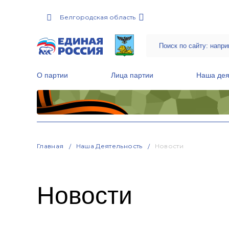
Белгородская область
О партии
Лица партии
Наша дея
Местные общественные приемные Партии
Руководитель Региональной обще
Народная программа «Единой России»
Главная
Наша Деятельность
Новости
Новости