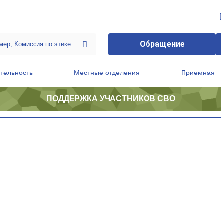
Обращение
тельность
Местные отделения
Приемная
ПОДДЕРЖКА УЧАСТНИКОВ СВО
ственной приемной Председателя Партии
Президиум регионального политического совета