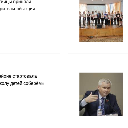
тийцы приняли
орительной акции
айоне стартовала
колу детей соберём»