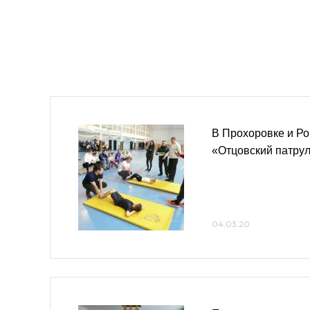
В Прохоровке и Ро
«Отцовский патру
04.03.20