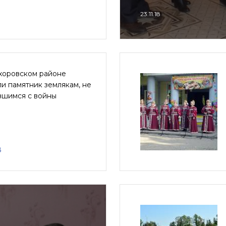
23.11.18
хоровском районе
и памятник землякам, не
вшимся с войны
8