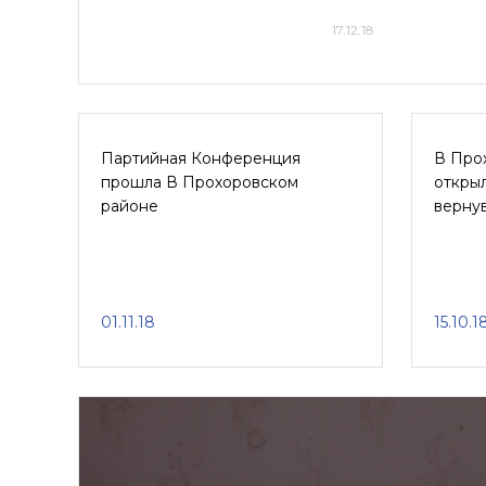
17.12.18
Партийная Конференция
В Про
прошла В Прохоровском
открыл
районе
верну
01.11.18
15.10.1