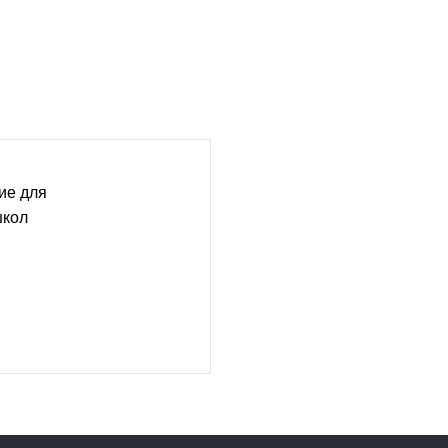
ие для
школ