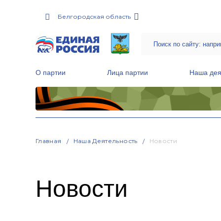
Белгородская область
О партии
Лица партии
Наша дея
Местные общественные приемные Партии
Руководитель Региональной обще
Народная программа «Единой России»
Главная
Наша Деятельность
Новости
Новости