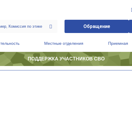
Обращение
тельность
Местные отделения
Приемная
ПОДДЕРЖКА УЧАСТНИКОВ СВО
ственной приемной Председателя Партии
Президиум регионального политического совета