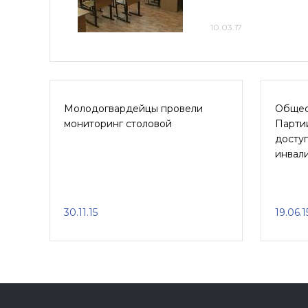
10.03.17
Молодогвардейцы провели
Общес
мониторинг столовой
Парти
досту
инвал
30.11.15
19.06.1