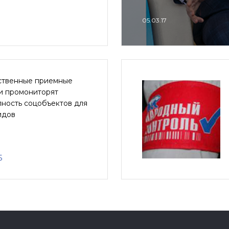
05.03.17
твенные приемные
и промониторят
пность соцобъектов для
идов
5