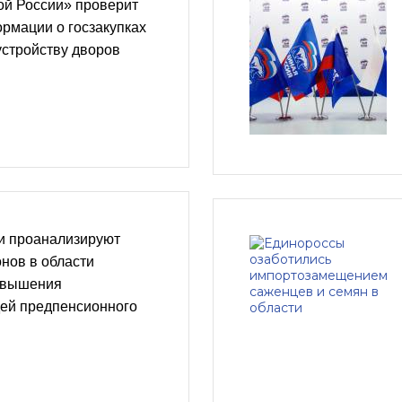
ой России» проверит
рмации о госзакупках
устройству дворов
и проанализируют
нов в области
овышения
ей предпенсионного