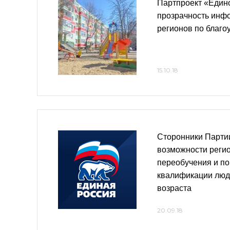
Партпроект «Един
прозрачность инфо
регионов по благо
15.10.18
Сторонники Парти
возможности регио
переобучения и п
квалификации люд
возраста
20.09.18