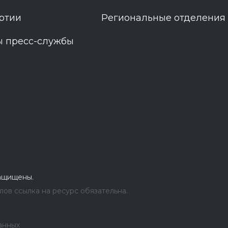
ртии
Региональные отделения
ы пресс-службы
защищены.
ов ссылка на ресурс обязательна.
анных