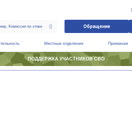
Обращение
тельность
Местные отделения
Приемная
ПОДДЕРЖКА УЧАСТНИКОВ СВО
ственной приемной Председателя Партии
Президиум регионального политического совета