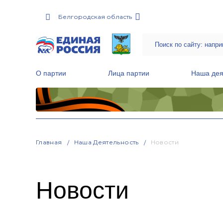
Белгородская область
О партии
Лица партии
Наша дея
Местные общественные приемные Партии
Руководитель Региональной обще
Народная программа «Единой России»
Главная
Наша Деятельность
Новости
Новости