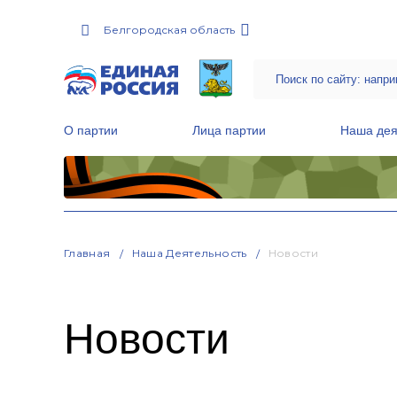
Белгородская область
О партии
Лица партии
Наша дея
Местные общественные приемные Партии
Руководитель Региональной обще
Народная программа «Единой России»
Главная
Наша Деятельность
Новости
Новости