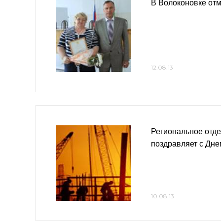
В Волоконовке отм
12.08.13
Региональное отд
поздравляет с Дне
10.08.13