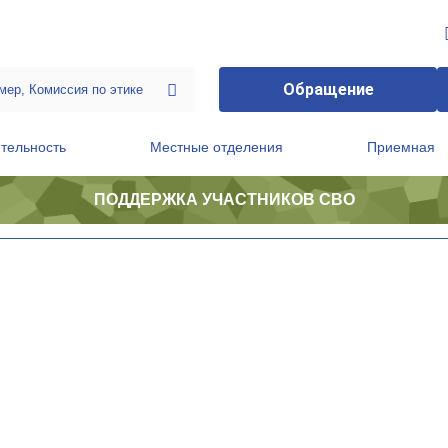
Обращение
тельность
Местные отделения
Приемная
ПОДДЕРЖКА УЧАСТНИКОВ СВО
ственной приемной Председателя Партии
Президиум регионального политического совета