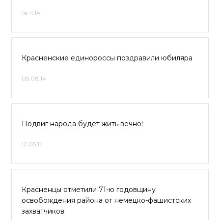
14.11.14
Красненские единороссы поздравили юбиляра
05.08.14
Подвиг народа будет жить вечно!
12.05.14
Красненцы отметили 71-ю годовщину
освобождения района от немецко-фашистских
захватчиков