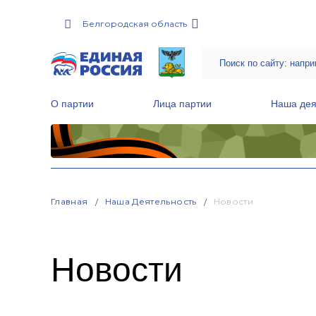
Белгородская область
О партии
Лица партии
Наша дея
Местные общественные приемные Партии
Руководитель Региональной обще
Народная программа «Единой России»
Главная
Наша Деятельность
Новости
Новости