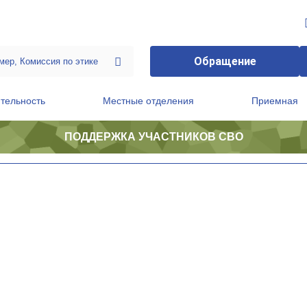
Обращение
тельность
Местные отделения
Приемная
ПОДДЕРЖКА УЧАСТНИКОВ СВО
ственной приемной Председателя Партии
Президиум регионального политического совета