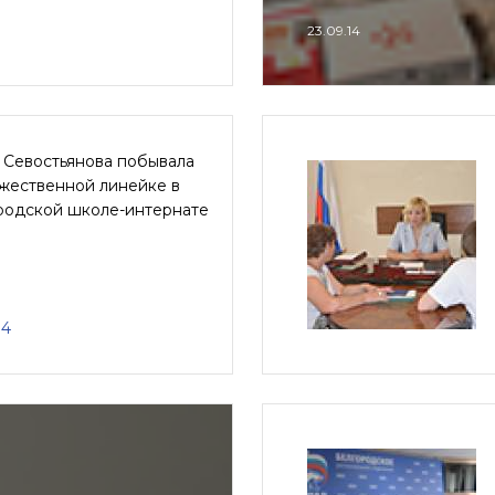
23.09.14
 Севостьянова побывала
ржественной линейке в
родской школе-интернате
14