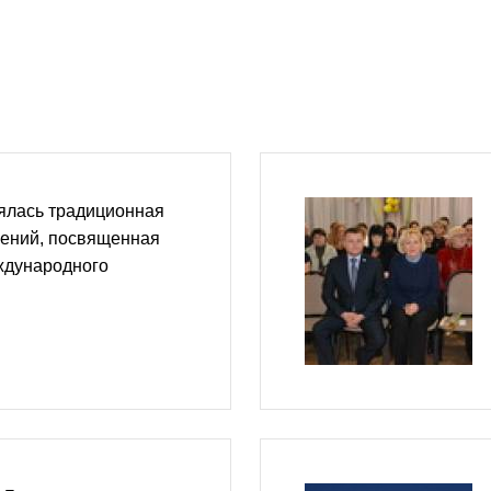
ялась традиционная
лений, посвященная
ждународного