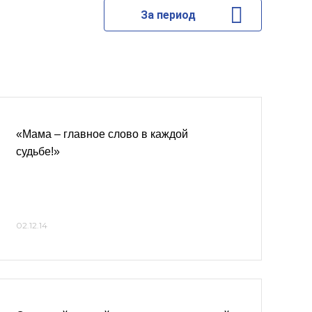
За период
«Мама – главное слово в каждой
судьбе!»
02.12.14