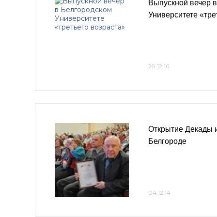
Выпускной вечер 
Университете «тре
28.12.16
Открытие Декады 
Белгороде
04.12.14