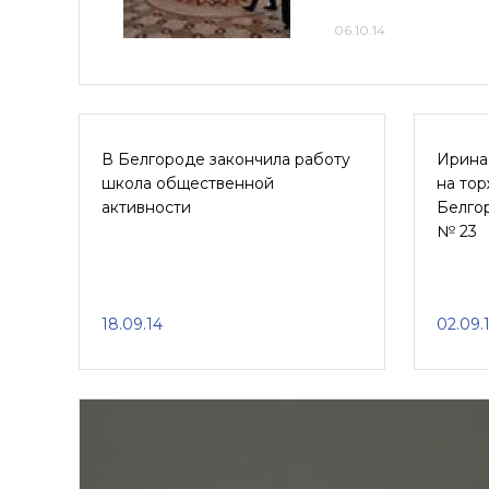
06.10.14
В Белгороде закончила работу
Ирина
школа общественной
на то
активности
Белго
№ 23
18.09.14
02.09.