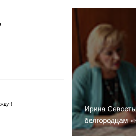
а
 ждут!
Ирина Севость
белгородцам «