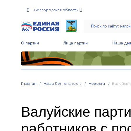
Белгородская область
О партии
Лица партии
Наша дея
Местные общественные приемные Партии
Руководитель Региональной обще
Народная программа «Единой России»
Главная
Наша Деятельность
Новости
Валуйски
Валуйские парт
работников с п