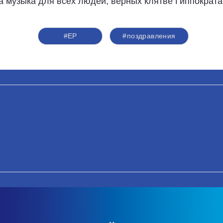
а музыка для всех людей, верных клятве Гиппократа
#ЕР
#поздравления