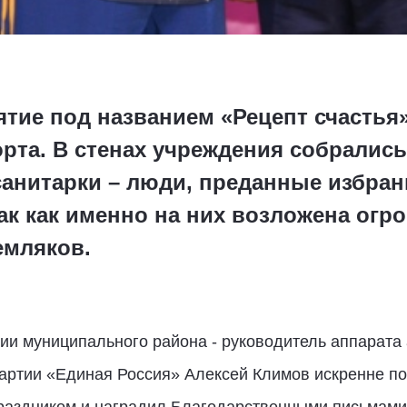
тие под названием «Рецепт счастья
рта. В стенах учреждения собрались
санитарки – люди, преданные избран
 так как именно на них возложена ог
емляков.
ии муниципального района - руководитель аппарата
Партии «Единая Россия» Алексей Климов искренне п
аздником и наградил Благодарственными письмами