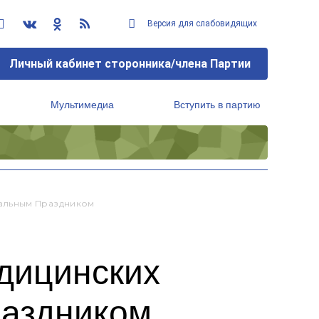
Версия для слабовидящих
Личный кабинет сторонника/члена Партии
Мультимедиа
Вступить в партию
Региональный исполнительный комитет
альным Праздником
дицинских
раздником