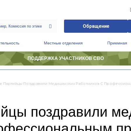
Обращение
тельность
Местные отделения
Приемная
ПОДДЕРЖКА УЧАСТНИКОВ СВО
ственной приемной Председателя Партии
Президиум регионального политического совета
е Партийцы Поздравили Медицинских Работников С Профессион
ийцы поздравили ме
рофессиональным п