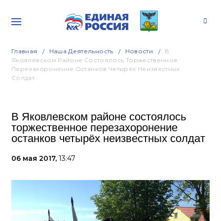
Главная
Наша Деятельность
Новости
В
Яковлевском Районе Состоялось Торжественное
Перезахоронение Останков Четырёх Неизвестных
Солдат
В Яковлевском районе состоялось
торжественное перезахоронение
останков четырёх неизвестных солдат
06 мая 2017,
13:47