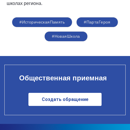
школах региона.
#ИсторическаяПамять
#ПартаГероя
#НоваяШкола
Общественная приемная
Создать обращение