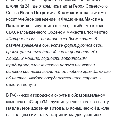
школе № 24, где открылись парты Героя Советского
Союза
Ивана Петровича Крамчанинова
, чьё имя
носит учебное заведение, и
Федюнина Максима
Павловича,
выпускника школы, погибшего в ходе
СВО, награжденного Орденом Мужества посмертно.
«Патриотизм — понятие всеобъемлющее. В
разные времена в обществе формируются свои,
присущие только данной эпохе ценности. Но
любовь к Родине, верность героическим
традициям, знание своего народа являются
основой системы воспитания любого гражданского
общества, любого государственного строя»,
-
отметил депутат.
В Губкинском городском округе в образовательном
комплексе «СтартУМ» лучшие ученики сели за парту
Павла Леонидовича Титова
. В Коньшинской школе
настоящим символом патриотизма для учащихся