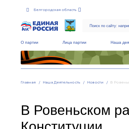
Белгородская область
О партии
Лица партии
Наша дея
Местные общественные приемные Партии
Руководитель Региональной обще
Народная программа «Единой России»
Главная
Наша Деятельность
Новости
В Ровень
В Ровеньском ра
Конституции