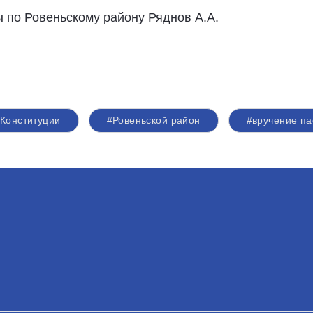
 по Ровеньскому району Ряднов А.А.
 Конституции
#Ровеньской район
#вручение па