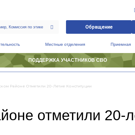
Обращение
тельность
Местные отделения
Приемная
ПОДДЕРЖКА УЧАСТНИКОВ СВО
ственной приемной Председателя Партии
Президиум регионального политического совета
ском Районе Отметили 20-Летие Конституции
йоне отметили 20-л