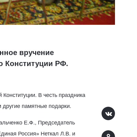
енное вручение
ю Конституции РФ.
 Конституции. В честь праздника
и другие памятные подарки.
альченко Е.Ф., Председатель
диная Россия» Неткал Л.В. и