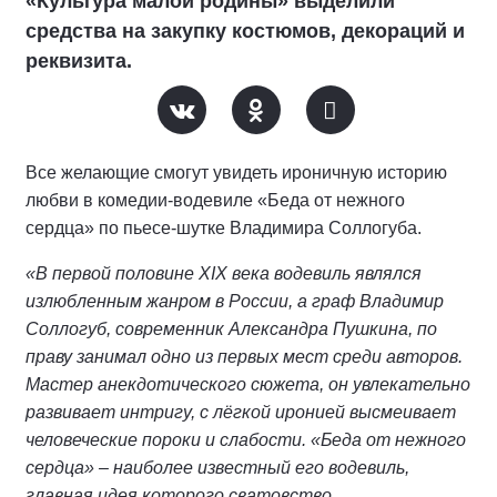
«Культура малой родины» выделили
средства на закупку костюмов, декораций и
реквизита.
Все желающие смогут увидеть ироничную историю
любви в комедии-водевиле «Беда от нежного
сердца» по пьесе-шутке Владимира Соллогуба.
«
В первой половине XIX века водевиль являлся
излюбленным
жанро
м
в России, а граф Владимир
Соллогуб, современник Александра Пушкина, по
праву занимал одно из первых мест среди авторов.
Мастер анекдотического сюжета, он увлекательно
развивает интригу, с лёгкой иронией высмеивает
человеческие пороки и слабости. «Беда от нежного
сердца»
–
наиболее известный его водевиль,
главная идея которого сватовство