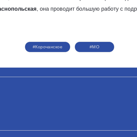
аснопольская
, она проводит большую работу с по
#Корочанское
#МО