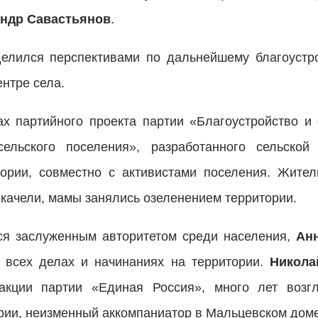
ндр Савастьянов
.
елился перспективами по дальнейшему благоустро
нтре села.
х партийного проекта партии «Благоустройство и 
ельского поселения», разработанного сельско
рии, совместно с активистами поселения. Жител
 качели, мамы занялись озеленением территории.
ся заслуженным авторитетом среди населения,
Ан
 всех делах и начинаниях на территории.
Никола
акции партии «Единая Россия», много лет возг
рии, неизменный аккомпаниатор в Мальцевском доме