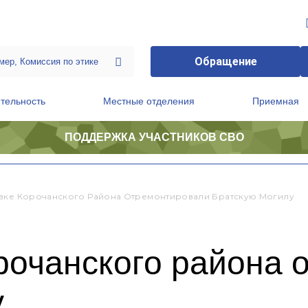
Обращение
тельность
Местные отделения
Приемная
ПОДДЕРЖКА УЧАСТНИКОВ СВО
ственной приемной Председателя Партии
Президиум регионального политического совета
вке Корочанского Района Отремонтировали Братскую Могилу
рочанского района 
у