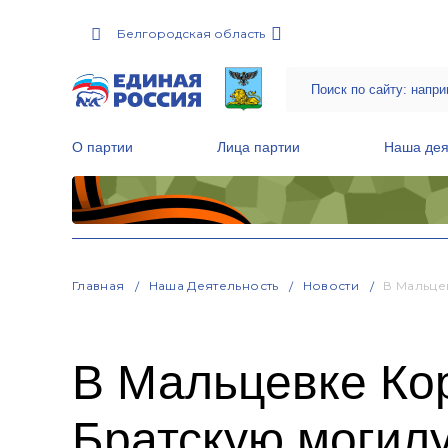
Белгородская область
О партии
Лица партии
Наша дея
Местные общественные приемные Партии
Руководитель Региональной обще
Народная программа «Единой России»
Главная
Наша Деятельность
Новости
В Мальце
В Мальцевке Ко
Братскую могил