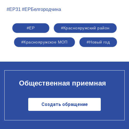
#ЕР31
#ЕРБелгородчина
#ЕР
#Краснояружский район
#Краснояружское МОП
#Новый год
Общественная приемная
Создать обращение