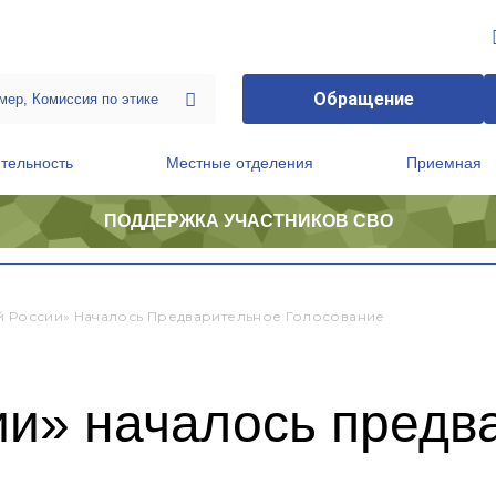
Обращение
тельность
Местные отделения
Приемная
ПОДДЕРЖКА УЧАСТНИКОВ СВО
ственной приемной Председателя Партии
Президиум регионального политического совета
й России» Началось Предварительное Голосование
ии» началось предв