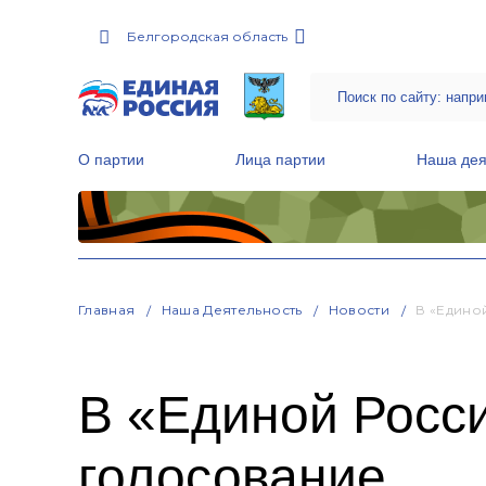
Белгородская область
О партии
Лица партии
Наша дея
Местные общественные приемные Партии
Руководитель Региональной обще
Народная программа «Единой России»
Главная
Наша Деятельность
Новости
В «Едино
В «Единой Росс
голосование