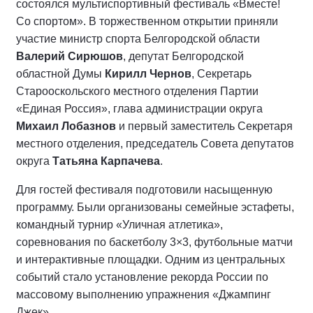
состоялся мультиспортивный фестиваль «Вместе!
Со спортом». В торжественном открытии приняли
участие министр спорта Белгородской области
Валерий Сирюшов
, депутат Белгородской
областной Думы
Кирилл Чернов
, Секретарь
Старооскольского местного отделения Партии
«Единая Россия», глава администрации округа
Михаил Лобазнов
и первый заместитель Секретаря
местного отделения, председатель Совета депутатов
округа
Татьяна Карпачева
.
Для гостей фестиваля подготовили насыщенную
программу. Были организованы семейные эстафеты,
командный турнир «Уличная атлетика»,
соревнования по баскетболу 3×3, футбольные матчи
и интерактивные площадки. Одним из центральных
событий стало установление рекорда России по
массовому выполнению упражнения «Джампинг
Джек».