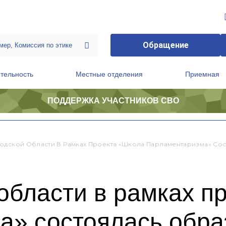
Обращение
тельность
Местные отделения
Приемная
ПОДДЕРЖКА УЧАСТНИКОВ СВО
ственной приемной Председателя Партии
Президиум регионального политического совета
одской Области В Рамках Проекта «Школа Парламентаризма» Со
области в рамках п
а» состоялась обра