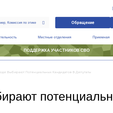
Обращение
тельность
Местные отделения
Приемная
ПОДДЕРЖКА УЧАСТНИКОВ СВО
ственной приемной Председателя Партии
Президиум регионального политического совета
оде Выбирают Потенциальных Кандидатов В Депутаты
бирают потенциальн