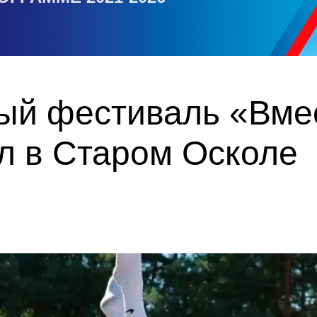
ый фестиваль «Вмес
л в Старом Осколе