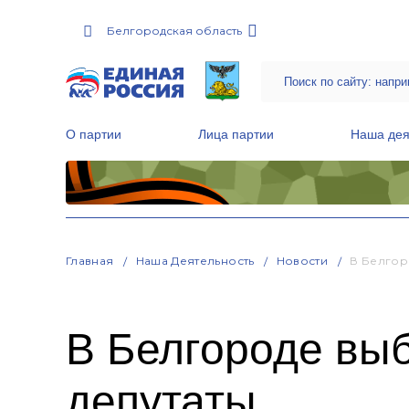
Белгородская область
О партии
Лица партии
Наша дея
Местные общественные приемные Партии
Руководитель Региональной обще
Народная программа «Единой России»
Главная
Наша Деятельность
Новости
В Белгор
В Белгороде вы
депутаты