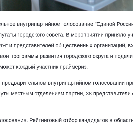
льное внутрипартийное голосование "Единой Росси
путаты городского совета. В мероприятии приняло 
Я" и представителей общественных организаций, в
вои программы развития городского округа и подел
ожет каждый участник праймериз.
в предварительном внутрипартийном голосовании пр
нуты местным отделением партии, 38 представители
осования. Рейтинговый отбор кандидатов в областн