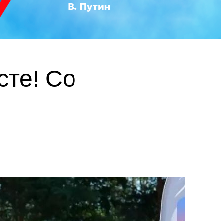
те! Со