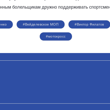
енным болельщикам дружно поддерживать спортсмен
енко
#Вейделевское МОП
#Виктор Филатов
#мотокросс