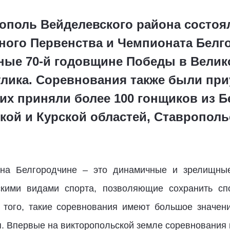
рополь Вейделевского района состоя
дного Первенства и Чемпионата Белг
ные 70-й годовщине Победы в Велик
Кулика. Соревнования также были пр
их приняли более 100 гонщиков из Б
ой и Курской областей, Ставропольс
т на Белгородчине – это динамичные и зрелищны
скими видами спорта, позволяющие сохранить сп
 того, такие соревнования имеют большое значен
. Впервые на викторопольской земле соревнования п