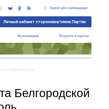
Версия для слабовидящих
Личный кабинет сторонника/члена Партии
Мультимедиа
Вступить в партию
Региональный исполнительный комитет
ссу В П.Викторополь
та Белгородской
оль