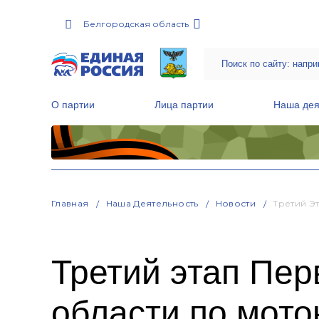
Белгородская область
О партии
Лица партии
Наша дея
Местные общественные приемные Партии
Руководитель Региональной обще
Народная программа «Единой России»
Главная
Наша Деятельность
Новости
Третий Э
Третий этап Пер
области по мото