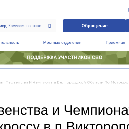
Обращение
тельность
Местные отделения
Приемная
ПОДДЕРЖКА УЧАСТНИКОВ СВО
ственной приемной Председателя Партии
Президиум регионального политического совета
тап Первенства И Чемпионата Белгородской Области По Мотокро
венства и Чемпиона
кроссу в п.Виктороп