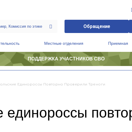
Обращение
тельность
Местные отделения
Приемная
ПОДДЕРЖКА УЧАСТНИКОВ СВО
ственной приемной Председателя Партии
Президиум регионального политического совета
ольские Единороссы Повторно Проверили Треноги
е единороссы повто