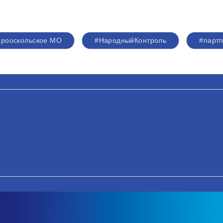
арооскольское МО
#НародныйКонтроль
#партп