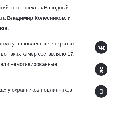
тийного проекта «Народный
кта
Владимир Колесников
, и
нов
.
домо установленные в скрытых
во таких камер составляло 17,
учали немотивированные
ках у охранников подлинников