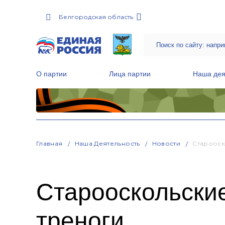
Белгородская область
О партии
Лица партии
Наша дея
Местные общественные приемные Партии
Руководитель Региональной обще
Народная программа «Единой России»
Главная
Наша Деятельность
Новости
Старооск
Старооскольски
треноги