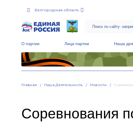
Белгородская область
О партии
Лица партии
Наша дея
Местные общественные приемные Партии
Руководитель Региональной обще
Народная программа «Единой России»
Главная
Наша Деятельность
Новости
Соревнов
Соревнования п