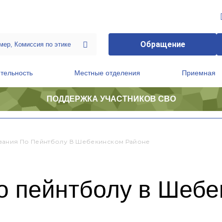
Обращение
тельность
Местные отделения
Приемная
ПОДДЕРЖКА УЧАСТНИКОВ СВО
ственной приемной Председателя Партии
Президиум регионального политического совета
ания По Пейнтболу В Шебекинском Районе
о пейнтболу в Шебе