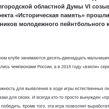
елгородской областной Думы VI созы
оекта «Историческая память» прошл
тников молодежного пейнтбольного к
ном клубе занимаются десять-двенадцать мальчишек
ись чемпионами России, а в 2015 году «взяли» сере
ожность для выявления в ходе игры естественных ли
зки для своих. И всегда кто-то просто вынужден «пр
 победить. Кроме того, эта игра позволяет выработа