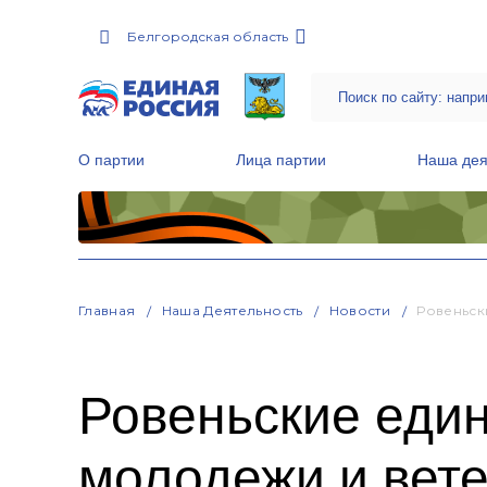
Белгородская область
О партии
Лица партии
Наша дея
Местные общественные приемные Партии
Руководитель Региональной обще
Народная программа «Единой России»
Главная
Наша Деятельность
Новости
Ровеньск
Ровеньские еди
молодежи и вет