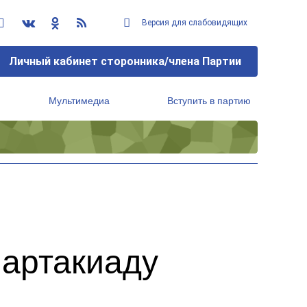
Версия для слабовидящих
Личный кабинет сторонника/члена Партии
Мультимедиа
Вступить в партию
Региональный исполнительный комитет
партакиаду