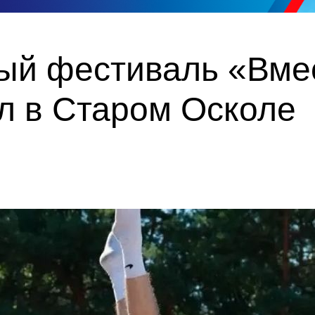
ый фестиваль «Вмес
л в Старом Осколе