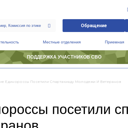
Обращение
тельность
Местные отделения
Приемная
ПОДДЕРЖКА УЧАСТНИКОВ СВО
ственной приемной Председателя Партии
Президиум регионального политического совета
ие Единороссы Посетили Спартакиаду Молодежи И Ветеранов
нороссы посетили с
еранов