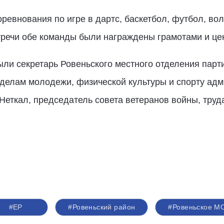
евнования по игре в дартс, баскетбол, футбол, вол
тречи обе команды были награждены грамотами и ц
ыли секретарь Ровеньского местного отделения п
 делам молодежи, физической культуры и спорту адм
еткал, председатель совета ветеранов войны, труд
#ЕР
#Ровеньский район
#Ровеньское М