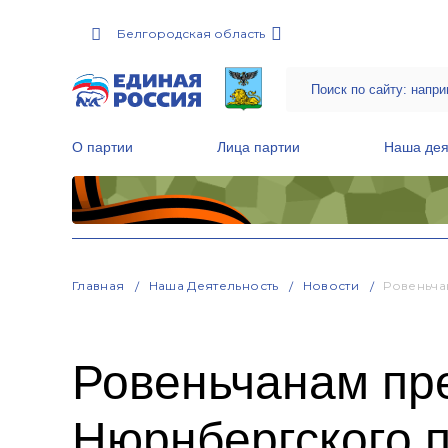
Белгородская область
О партии
Лица партии
Наша дея
Местные общественные приемные Партии
Руководитель Региональной обще
Народная программа «Единой России»
Главная
Наша Деятельность
Новости
Ровеньча
Ровеньчанам пр
Нюрнбергского 