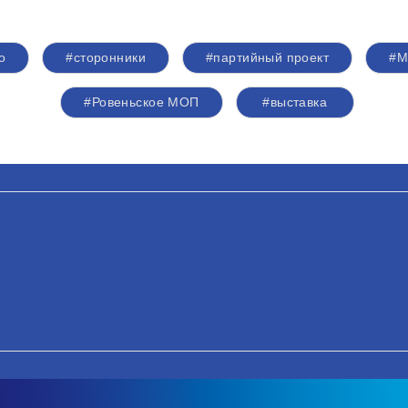
о
#сторонники
#партийный проект
#М
#Ровеньское МОП
#выставка