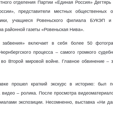
тного отделения Партии «Единая Россия» Дегтярь
ссии», представители местных общественных ор
ники, учащиеся Ровеньского филиала БУКЭП и Р
ра районной газеты «Ровеньская Нива».
и забвения» включает в себя более 50 фотогра
юрнбергского процесса – самого громкого судебн
 во Второй мировой войне. Главное обвинение – з
авке прошел краткий экскурс в историю: был п
видео – ролика. После просмотра видеоматериало
иалами экспозиции. Несомненно, выставка «Ни да