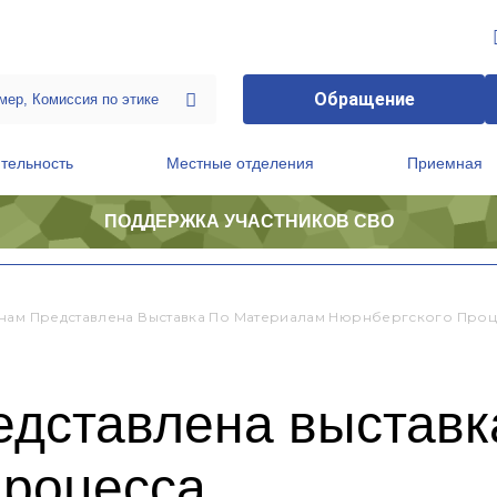
Обращение
тельность
Местные отделения
Приемная
ПОДДЕРЖКА УЧАСТНИКОВ СВО
ственной приемной Председателя Партии
Президиум регионального политического совета
нам Представлена Выставка По Материалам Нюрнбергского Проц
едставлена выставк
процесса