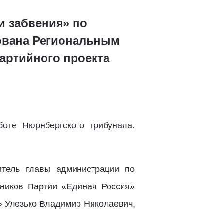
и забвения» по
ована Региональным
партийного проекта
оте Нюрнбергского трибунала.
итель главы администрации по
нников Партии «Единая Россия»
» Улезько Владимир Николаевич,