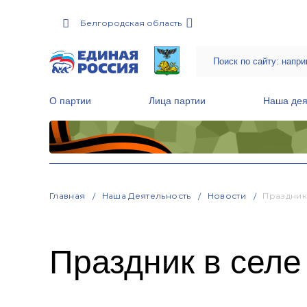
Белгородская область
О партии
Лица партии
Наша дея
Местные общественные приемные Партии
Руководитель Региональной обще
Народная программа «Единой России»
Главная
Наша Деятельность
Новости
Праздник
Праздник в сел