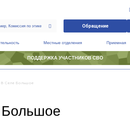
Обращение
тельность
Местные отделения
Приемная
ПОДДЕРЖКА УЧАСТНИКОВ СВО
ственной приемной Председателя Партии
Президиум регионального политического совета
 В Селе Большое
е Большое