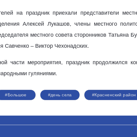
телей на праздник приехали представители местн
тделения Алексей Лукашов, члены местного поли
едседателя местного совета сторонников Татьяна Бу
я Савченко – Виктор Чехонадских.
ной части мероприятия, праздник продолжился ко
народными гуляниями.
#Большое
#день села
#Красненский район