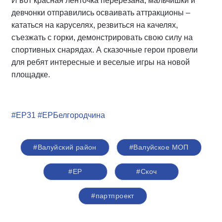
И вот красная ленточка перерезана, мальчишки и
девчонки отправились осваивать аттракционы –
кататься на каруселях, резвиться на качелях,
съезжать с горки, демонстрировать свою силу на
спортивных снарядах. А сказочные герои провели
для ребят интересные и веселые игры на новой
площадке.
#ЕР31
#ЕРБелгородчина
#Валуйский район
#Валуйское МОП
#ЕР
#Скоч
#партпроект