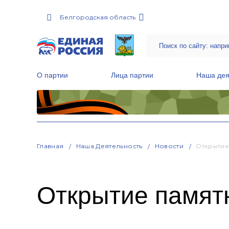
Белгородская область
О партии
Лица партии
Наша дея
Местные общественные приемные Партии
Руководитель Региональной обще
Народная программа «Единой России»
Главная
Наша Деятельность
Новости
Открытие
Открытие памятн