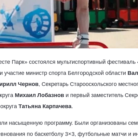
есте Парк» состоялся мультиспортивный фестиваль 
и участие министр спорта Белгородской области
Вал
ирилл Чернов
, Секретарь Старооскольского местно
округа
Михаил Лобазнов
и первый заместитель Секр
 округа
Татьяна Карпачева
.
или насыщенную программу. Были организованы се
евнования по баскетболу 3×3, футбольные матчи и 