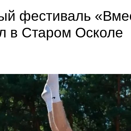
ый фестиваль «Вмес
л в Старом Осколе