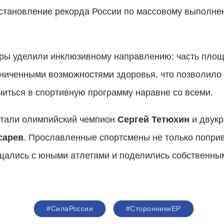
установление рекорда России по массовому выполн
ры уделили инклюзивному направлению: часть площ
ниченными возможностями здоровья, что позволило 
читься в спортивную программу наравне со всеми.
стали олимпийский чемпион
Сергей Тетюхин
и двук
сарев
. Прославленные спортсмены не только поприв
щались с юными атлетами и поделились собственны
#СилаРоссии
#СторонникиЕР