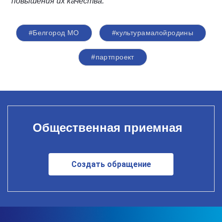
повышения их качества.
#Белгород МО
#культурамалойродины
#партпроект
Общественная приемная
Создать обращение