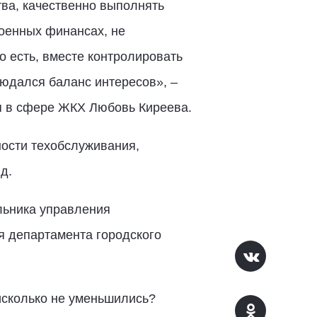
тва, качественно выполнять
оенных финансах, не
о есть, вместе контролировать
юдался баланс интересов», –
я в сфере ЖКХ Любовь Киреева.
ности техобслуживания,
д.
льника управления
я департамента городского
нисколько не уменьшились?