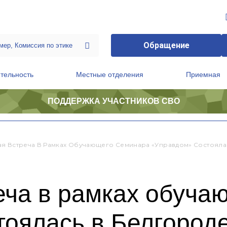
Обращение
тельность
Местные отделения
Приемная
ПОДДЕРЖКА УЧАСТНИКОВ СВО
ственной приемной Председателя Партии
Президиум регионального политического совета
я Встреча В Рамках Обучающего Семинара «Управдом» Состояла
еча в рамках обуча
тоялась в Белгород