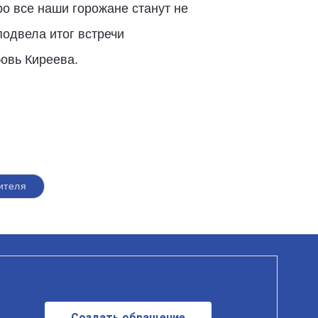
ро все наши горожане станут не
подвела итог встречи
бовь Киреева.
ителя
Создать обращение