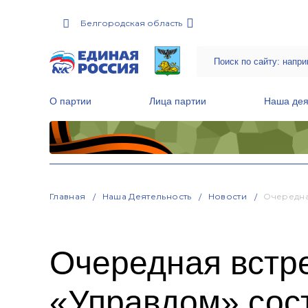
Белгородская область
О партии
Лица партии
Наша дея
Местные общественные приемные Партии
Руководитель Региональной обще
Народная программа «Единой России»
Главная
Наша Деятельность
Новости
Очередна
Очередная встр
«Управдом» сос