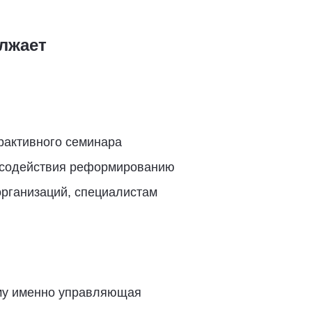
лжает
рактивного семинара
а содействия реформированию
организаций, специалистам
ому именно управляющая