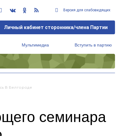
Версия для слабовидящих
Личный кабинет сторонника/члена Партии
Мультимедиа
Вступить в партию
Региональный исполнительный комитет
сь В Белгороде
ющего семинара
е