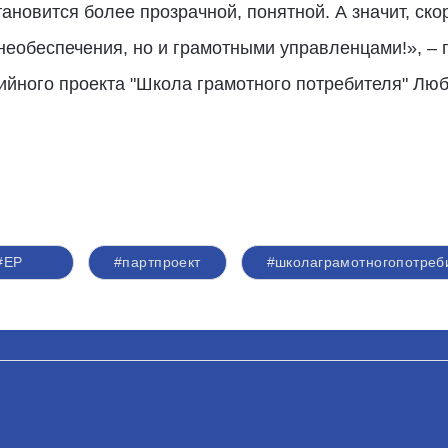
ановится более прозрачной, понятной. А значит, ско
необеспечения, но и грамотными управленцами!», – 
ийного проекта "Школа грамотного потребителя" Лю
#ЕР
#партпроект
#школаграмотногопотреб