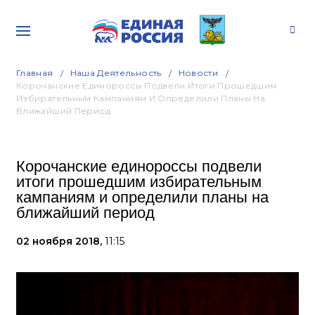
Главная
Наша Деятельность
Новости
Корочанские Единороссы Подвели Итоги Прошедшим
Избирательным Кампаниям И Определили Планы На
Ближайший Период
Корочанские единороссы подвели
итоги прошедшим избирательным
кампаниям и определили планы на
ближайший период
02 ноября 2018,
11:15