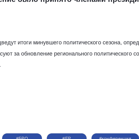
ведут итоги минувшего политического сезона, опре
суют за обновление регионального политического со
.
#БРО
#ЕР
#конференция