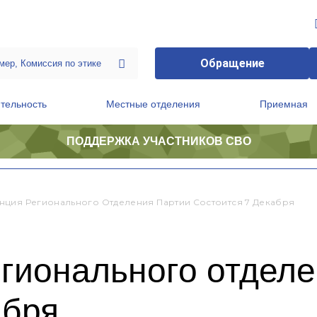
Обращение
тельность
Местные отделения
Приемная
ПОДДЕРЖКА УЧАСТНИКОВ СВО
ственной приемной Председателя Партии
Президиум регионального политического совета
ция Регионального Отделения Партии Состоится 7 Декабря
гионального отделе
абря