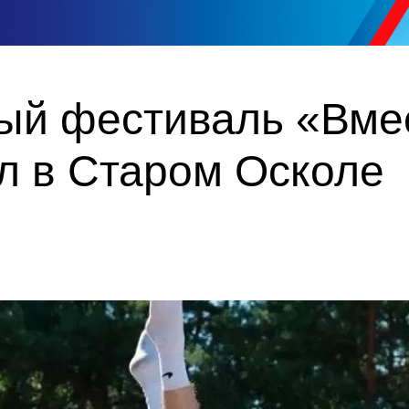
ый фестиваль «Вмес
л в Старом Осколе