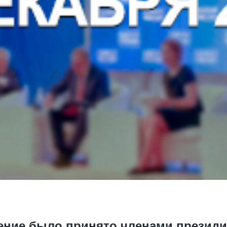
ние было принято членами президи