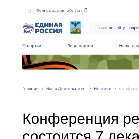
Белгородская область
О партии
Лица партии
Наша дея
Местные общественные приемные Партии
Руководитель Региональной обще
Народная программа «Единой России»
Главная
Наша Деятельность
Новости
Конферен
Конференция ре
состоится 7 дек