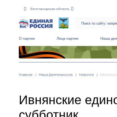
Белгородская область
О партии
Лица партии
Наша дея
Местные общественные приемные Партии
Руководитель Региональной обще
Народная программа «Единой России»
Главная
Наша Деятельность
Новости
Ивнянски
Ивнянские един
субботник