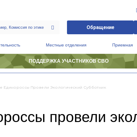
Обращение
тельность
Местные отделения
Приемная
ПОДДЕРЖКА УЧАСТНИКОВ СВО
ственной приемной Председателя Партии
Президиум регионального политического совета
е Единороссы Провели Экологический Субботник
ороссы провели эко