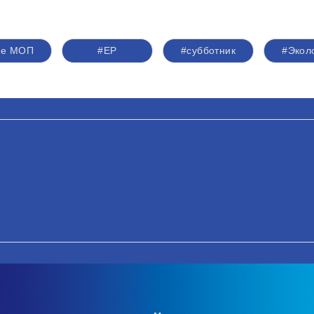
ое МОП
#ЕР
#субботник
#Экол