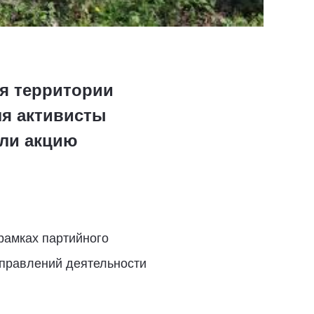
ия территории
ля активисты
ли акцию
рамках партийного
аправлений деятельности