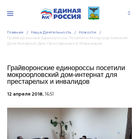
Главная
Наша Деятельность
Новости
Грайворонские Единороссы Посетили Мокроорловский
Дом-Интернат Для Престарелых И Инвалидов
Грайворонские единороссы посетили
мокроорловский дом-интернат для
престарелых и инвалидов
12 апреля 2018,
16:51