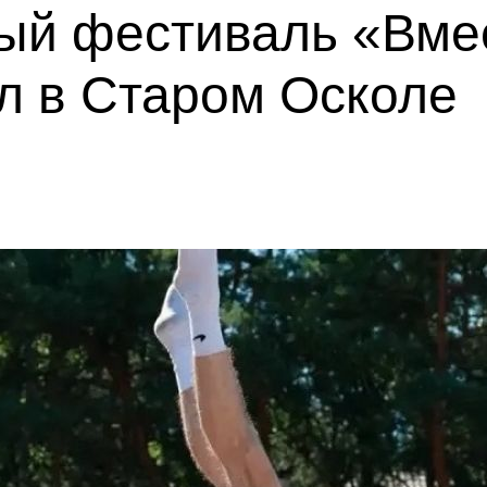
ый фестиваль «Вмес
л в Старом Осколе