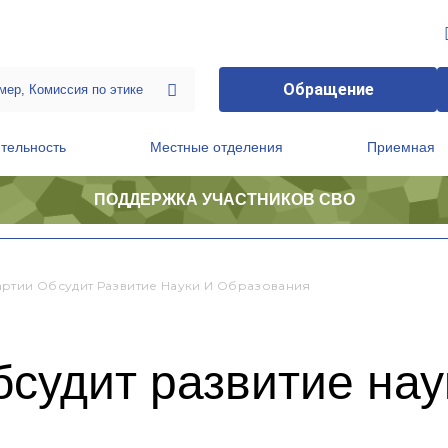
Обращение
тельность
Местные отделения
Приемная
ПОДДЕРЖКА УЧАСТНИКОВ СВО
ственной приемной Председателя Партии
Президиум регионального политического совета
ртии Обсудит Развитие Науки И Образования
судит развитие нау