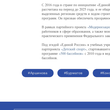
С 2016 года в стране по инициативе «Единой
рассчитана на период до 2025 года, и ее об
выделенных регионам средств и ходом строи
программ. Он призван обеспечить прозрачно
В рамках партийного проекта
«Модернизация
работников в сфере образования, а также мо
практического применения Федерального зак
Под эгидой «Единой России» в учебных учре
партпроекта
«Детский спорт»
, стартовавшег
программе
«500 бассейнов»
с 2010 года в ве
бассейнов.
#Аршинова
#Бурматов
#Кон