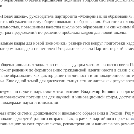
и.
Новая школа», руководитель партпроекта «Модернизация образования», 
т к обсуждению тему общего школьного образования. Участники площа
ильностью, повышением качества школьного образования и снижением б
жут ряд предложений по решению проблемы кадров для новой школы.
альные кадры для новой экономики» развернется вокруг подготовки кад
ратором площадки станет член Генерального совета Партии, первый заме
бщенациональная задача» во главе с ведущим членом высшего совета Па
ожит решения по формированию гражданской идентичности в связи с к
ьное образование как фактор развития личности и инновационного пот
ьи. Еще одной темой для дискуссии станут летние лагеря как ресурс восп
Владимир Кононов
Госдумы по науке и наукоемким технологиям
на диск
 человеческого потенциала для научной и инновационной сферы, доступн
 поддержки науки и инноваций.
развитию системы дошкольного и школьного образования в России. Ряд
ования для детей разного возраста. Так, в рамках партийного проекта
«
ганизациях за счет строительства, реконструкции и капитального ремонта