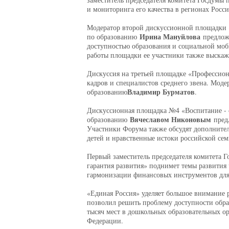
и мониторинга его качества в регионах Росси
Модератор второй дискуссионной площадки «
Ирина Мануйлова
по образованию
предложи
доступностью образования и социальной моб
работы площадки ее участники также выска
Дискуссия на третьей площадке «Профессион
кадров и специалистов среднего звена. Моде
Владимир Бурматов
образованию
.
Дискуссионная площадка №4 «Воспитание - о
Вячеславом Никоновым
образованию
предл
Участники Форума также обсудят дополнител
детей и нравственные истоки российской сем
Первый заместитель председателя комитета 
гарантия развития» поднимет темы развития
гармонизации финансовых инструментов для
«Единая Россия» уделяет большое внимание 
позволил решить проблему доступности образ
тысяч мест в дошкольных образовательных ор
Федерации.