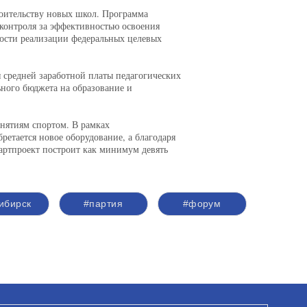
роительству новых школ. Программа
 контроля за эффективностью освоения
ности реализации федеральных целевых
 средней заработной платы педагогических
ьного бюджета на образование и
нятиям спортом. В рамках
ретается новое оборудование, а благодаря
партпроект построит как минимум девять
ибирск
#партия
#форум