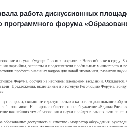
овала работа дискуссионных площад
о программного форума «Образование
вание и наука - будущее России» открылся в Новосибирске в среду, 8 
дения партийцы, эксперты и представители профильных министерств и в
готовки профессиональных кадров для новой экономики, развития науки
тников Форума, обсудят на итоговом пленарном заседании. Ожидается,
ведев
. Предложения, включенные в итоговую Резолюцию Форума, войд
ва.
нут вопросы, связанные с доступностью и качеством дошкольного обра
овой экономики. На широкое общественное обсуждение «Единая Россия»
ение важнейших тем образования и науки пройдет в рамках пяти панель
бразование: доступность и качество» модератор обсуждения, руководит
Алена Аршинова
 по образованию
поднимет вопросы системы дошкольно