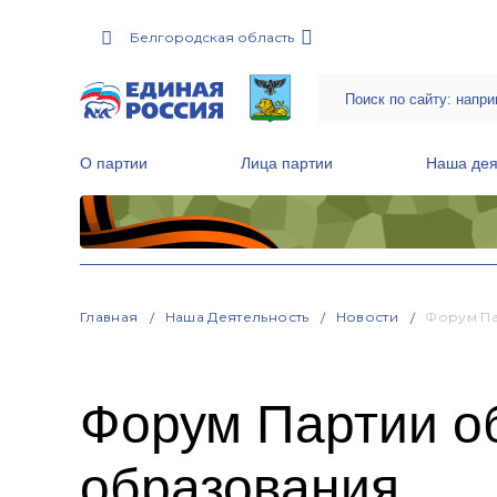
Белгородская область
О партии
Лица партии
Наша дея
Местные общественные приемные Партии
Руководитель Региональной обще
Народная программа «Единой России»
Главная
Наша Деятельность
Новости
Форум Па
Форум Партии об
образования