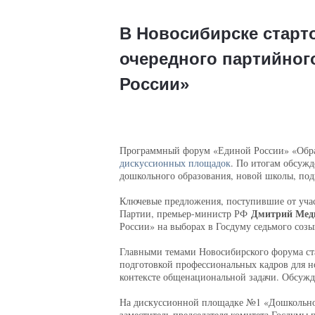
В Новосибирске старт
очередного партийног
России»
Программный форум «Единой России» «Образо
дискуссионных площадок
. По итогам обсуж
дошкольного образования, новой школы, под
Ключевые предложения, поступившие от учас
Дмитрий Мед
Партии, премьер-министр РФ
России» на выборах в Госдуму седьмого созы
Главными темами Новосибирского форума ста
подготовкой профессиональных кадров для н
контексте общенациональной задачи. Обсужд
На дискуссионной площадке №1 «Дошкольное о
заместитель председателя комитета Госдумы