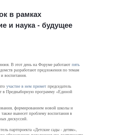
ок в рамках
 и наука - будущее
июня. В этот день на Форуме работают
пять
едомств разработают предложения по темам
 и воспитания.
 что
участие в нем примет
председатель
ут в Предвыборную программу «Единой
зования, формированием новой школы и
 также вынесет проблему воспитания в
ных дискуссий.
ель партпроекта «Детские сады - детям»,
го образования: повышения его доступности