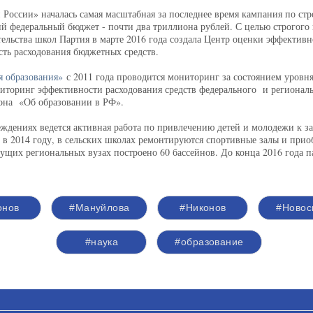
 России» началась самая масштабная за последнее время кампания по ст
щий федеральный бюджет - почти два триллиона рублей. С целью строгого
тельства школ Партия в марте 2016 года создала Центр оценки эффектив
сть расходования бюджетных средств.
 образования»
с 2011 года проводится мониторинг за состоянием уровня
ниторинг эффективности расходования средств федерального и регионал
она «Об образовании в РФ».
ждениях ведется активная работа по привлечению детей и молодежи к за
о в 2014 году, в сельских школах ремонтируются спортивные залы и приоб
дущих региональных вузах построено 60 бассейнов. До конца 2016 года 
онов
#Мануйлова
#Никонов
#Новос
#наука
#образование