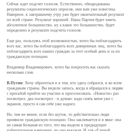
Сейчас идет подсчет голосов. Естественно, обнародованы
результаты социологических опросов, они вам уже известны.
Наверное, к завтрашнему утру уже будет окончательный результат
по всей стране. Результат хороший. Наша Партия будет иметь
абсолютное большинство, ну а какое это большинство, будет
определено в результате подсчета голосов.
Еще раз, пользуясь этой возможностью, хотел бы поблагодарить
всех вас, хотел бы поблагодарить всех доверенных лиц, хотел бы
поблагодарить всех наших граждан за этот особый день и за их
гражданскую позицию.
Владимир Владимирович, хотел бы попросить вас сказать
несколько слов.
В.Путин
: Хочу обратиться и к тем, кто здесь собрался, и ко всем
гражданам страны. Вы видели запись, когда я обращался к людям
с просьбой прийти на участки и проголосовать. «Новости» раз
посмотрел, два посмотрел - и думаю: надо снять меня уже с
экранов, просто я сам себе уже надоел.
Но, тем не менее, если без шуток, то действительно люди
проявили гражданскую позицию. Она заключается и в явке: она
не самая большая из того, что мы видели в предыдущие
избирательные кампании, но она высокая. И для «Единой