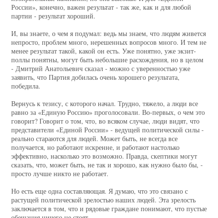
России», конечно, важен результат - так же, как и для любой
партии - результат хороший.
И, вы знаете, о чем я подумал: ведь мы знаем, что людям живется
непросто, проблем много, нерешенных вопросов много. И тем не
менее результат такой, какой он есть. Уже понятно, уже экзит-
поллы понятны, могут быть небольшие расхождения, но в целом
- Дмитрий Анатольевич сказал - можно с уверенностью уже
заявить, что Партия добилась очень хорошего результата,
победила.
Вернусь к тезису, с которого начал. Трудно, тяжело, а люди все
равно за «Единую Россию» проголосовали. Во‑первых, о чем это
говорит? Говорит о том, что, во всяком случае, люди видят, что
представители «Единой России» - ведущей политической силы -
реально стараются для людей. Может быть, не всегда все
получается, но работают искренне, и работают настолько
эффективно, насколько это возможно. Правда, скептики могут
сказать, что, может быть, не так и хорошо, как нужно было бы, -
просто лучше никто не работает.
Но есть еще одна составляющая. Я думаю, что это связано с
растущей политической зрелостью наших людей. Эта зрелость
заключается в том, что и рядовые граждане понимают, что пустые
обещания ничего не стоят.