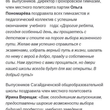
86 выпускников. Директор Прохоровской гимназии,
член местного политсовета партии
Ольга
Пономарёва
поздравила всех гимназистов и
педагогический коллектив с успешным
окончанием учебного года:
«Дорогие ребята,
сегодня особенный день, вы прощаетесь с
детством и стоите на пороге выбора жизненного
пути. Желаю вам успешно справиться с
экзаменами, избрать верный путь в жизни, шагать
по нему с верой в добро, правду и собственные
силы. Нам грустно с вами прощаться, но двери
нашей школы всегда будут для вас открыты. В
добрый путь!»
Выпускников Сагайдаченской общеобразовательной
школы поздравила член местного политсовета
Ирина Верещак
: «
Вам, сегодняшним выпускникам,
предоставлены широкие возможности выбора
будущей профессии, учебного заведения,