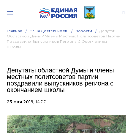
Главная
Наша Деятельность
Новости
Депутаты
Областной Думы И Члены Местных Политсоветов Партии
Поздравили Выпускников Региона С Окончанием
Школы
Депутаты областной Думы и члены
местных политсоветов партии
поздравили выпускников региона с
окончанием школы
23 мая 2019,
14:00