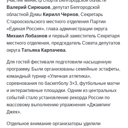
участие министр спорта Белгородской области
Валерий Сирюшов
, депутат Белгородской
областной Думы
Кирилл Чернов
, Секретарь
Старооскольского местного отделения Партии
«Единая Россия», глава администрации округа
Михаил Лобазнов
и первый заместитель Секретаря
местного отделения, председатель Совета депутатов
округа
Татьяна Карпачева
.
Для гостей фестиваля подготовили насыщенную
программу. Были организованы семейные эстафеты,
командный турнир «Уличная атлетика»,
соревнования по баскетболу 3×3, футбольные матчи
и интерактивные площадки. Одним из центральных
событий стало установление рекорда России по
массовому выполнению упражнения «Джампинг
Джек».
Отдельное внимание организаторы уделили