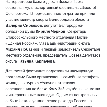
На территории базы отдыха «Вместе Парк»
состоялся мультиспортивный фестиваль «Вместе!
Со спортом». В торжественном открытии приняли
участие министр спорта Белгородской области
Валерий Сирюшов
, депутат Белгородской
областной Думы
Кирилл Чернов
, Секретарь
Старооскольского местного отделения Партии
«Единая Россия», глава администрации округа
Михаил Лобазнов
и первый заместитель Секретаря
местного отделения, председатель Совета депутатов
округа
Татьяна Карпачева
.
Для гостей фестиваля подготовили насыщенную
программу. Были организованы семейные эстафеты,
командный турнир «Уличная атлетика»,
соревнования по баскетболу 3×3, футбольные матчи
и интерактивные площадки. Одним из центральных
событий стало установление рекорда России по
массовому выполнению упражнения «Джампинг