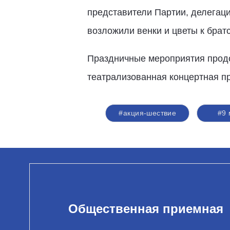
представители Партии, делегаци
возложили венки и цветы к брат
Праздничные мероприятия продо
театрализованная концертная п
#акция-шествие
#9
Общественная приемная