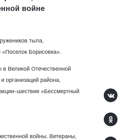
енной войне
тружеников тыла,
п «Поселок Борисовка».
ы в Великой Отечественной
и организаций района,
в акции–шествие «Бессмертный
чественной войны. Ветераны,