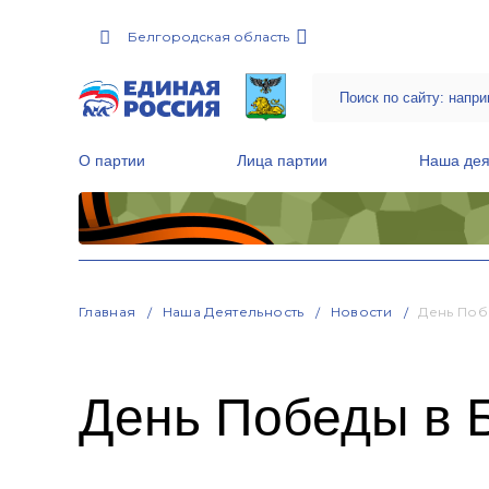
Белгородская область
О партии
Лица партии
Наша дея
Местные общественные приемные Партии
Руководитель Региональной обще
Народная программа «Единой России»
Главная
Наша Деятельность
Новости
День Поб
День Победы в 