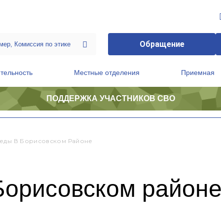
Обращение
тельность
Местные отделения
Приемная
ПОДДЕРЖКА УЧАСТНИКОВ СВО
ственной приемной Председателя Партии
Президиум регионального политического совета
еды В Борисовском Районе
Борисовском район