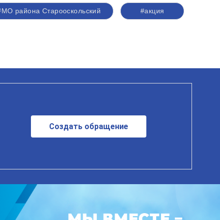
#МО района Старооскольский
#акция
Создать обращение