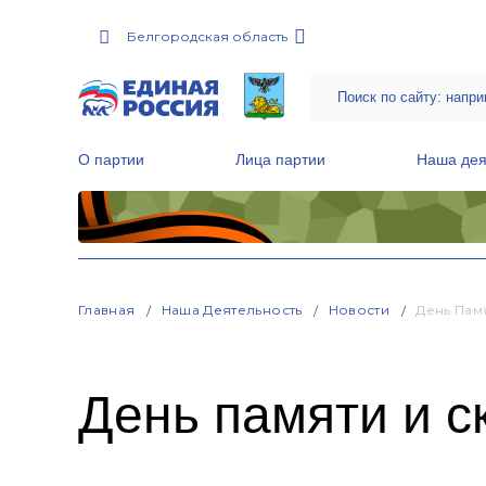
Белгородская область
О партии
Лица партии
Наша дея
Местные общественные приемные Партии
Руководитель Региональной обще
Народная программа «Единой России»
Главная
Наша Деятельность
Новости
День Пам
День памяти и с