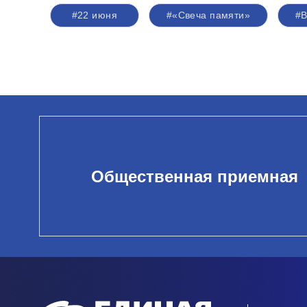
#22 июня
#«Свеча памяти»
#В
Общественная приемная