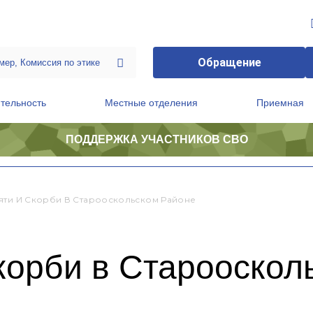
Обращение
тельность
Местные отделения
Приемная
ПОДДЕРЖКА УЧАСТНИКОВ СВО
ственной приемной Председателя Партии
Президиум регионального политического совета
яти И Скорби В Старооскольском Районе
корби в Старооскол