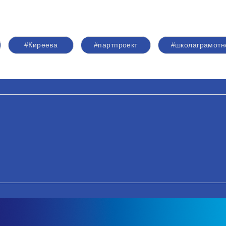
#Киреева
#партпроект
#школаграмотн