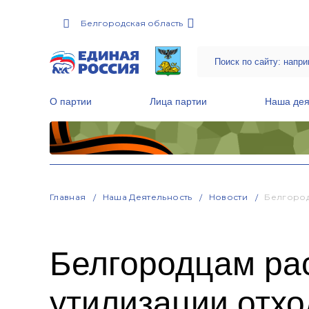
Белгородская область
О партии
Лица партии
Наша дея
Местные общественные приемные Партии
Руководитель Региональной обще
Народная программа «Единой России»
Главная
Наша Деятельность
Новости
Белгород
Белгородцам рас
утилизации отхо