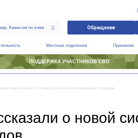
Обращение
тельность
Местные отделения
Приемная
ПОДДЕРЖКА УЧАСТНИКОВ СВО
ственной приемной Председателя Партии
Президиум регионального политического совета
цам Рассказали О Новой Системе Утилизации Отходов
сказали о новой си
дов